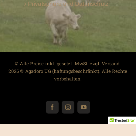
Privatsphäre und Datenschutz
© Alle Preise inkl. gesetzl. MwSt. zzgl. Versand.
2026 © Agadoro UG (haftungsbeschränkt). Alle Rechte
vorbehalten.
Facebook
Instagram
YouTube
Warenkorb
0
Es sind keine Produkte in deinem Warenkorb!