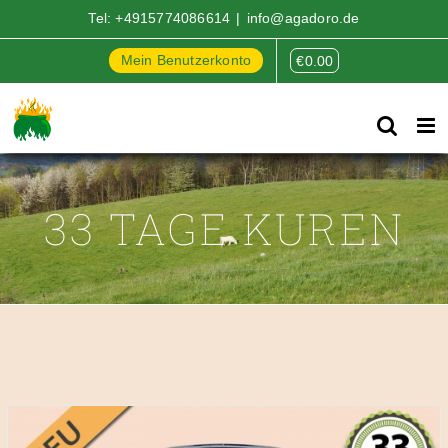
Zum
Tel:
+4915774086614
|
info@agadoro.de
Inhalt
springen
Mein Benutzerkonto
€
0.00
33 TAGE KUREN