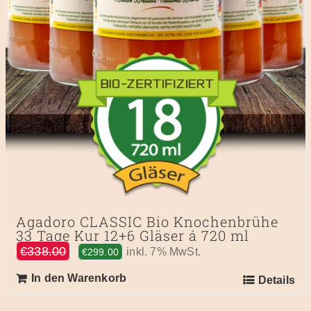
Agadoro CLASSIC Bio Knochenbrühe
33 Tage Kur 12+6 Gläser á 720 ml
Ursprünglicher
Aktueller
€
338.00
inkl. 7% MwSt.
€
299.00
Preis
Preis
In den Warenkorb
Details
war:
ist:
€338.00
€299.00.