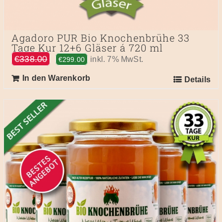
Agadoro PUR Bio Knochenbrühe 33
Tage Kur 12+6 Gläser á 720 ml
Ursprünglicher
Aktueller
€
338.00
inkl. 7% MwSt.
€
299.00
Preis
Preis
In den Warenkorb
Details
war:
ist:
€338.00
€299.00.