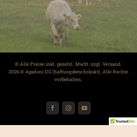
Privatsphäre und Datenschutz
© Alle Preise inkl. gesetzl. MwSt. zzgl. Versand.
2026 © Agadoro UG (haftungsbeschränkt). Alle Rechte
vorbehalten.
Facebook
Instagram
YouTube
Warenkorb
0
Es sind keine Produkte in deinem Warenkorb!