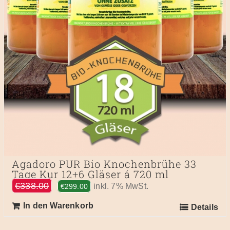
Agadoro PUR Bio Knochenbrühe 33
Tage Kur 12+6 Gläser á 720 ml
Ursprünglicher
Aktueller
€
338.00
inkl. 7% MwSt.
€
299.00
Preis
Preis
In den Warenkorb
Details
war:
ist:
€338.00
€299.00.