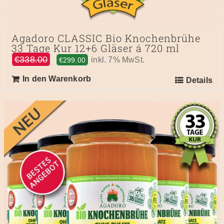
Agadoro CLASSIC Bio Knochenbrühe
33 Tage Kur 12+6 Gläser á 720 ml
Ursprünglicher
Aktueller
€
338.00
inkl. 7% MwSt.
€
299.00
Preis
Preis
In den Warenkorb
Details
war:
ist:
€338.00
€299.00.