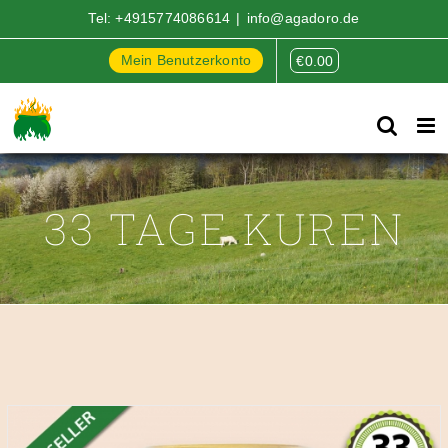
Zum
Tel:
+4915774086614
|
info@agadoro.de
Inhalt
springen
Mein Benutzerkonto
€
0.00
33 TAGE KUREN