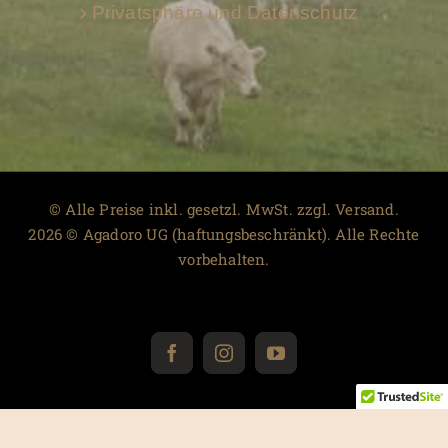
Privatsphäre und Datenschutz
© Alle Preise inkl. gesetzl. MwSt. zzgl. Versand.
2026 © Agadoro UG (haftungsbeschränkt). Alle Rechte
vorbehalten.
Facebook
Instagram
YouTube
Warenkorb
0
Es sind keine Produkte in deinem Warenkorb!