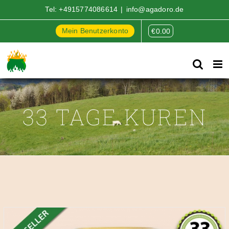
Zum
Tel:
+4915774086614
|
info@agadoro.de
Inhalt
springen
Mein Benutzerkonto
€
0.00
33 TAGE KUREN