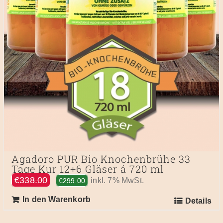
Agadoro PUR Bio Knochenbrühe 33
Tage Kur 12+6 Gläser á 720 ml
Ursprünglicher
Aktueller
€
338.00
inkl. 7% MwSt.
€
299.00
Preis
Preis
In den Warenkorb
Details
war:
ist:
€338.00
€299.00.