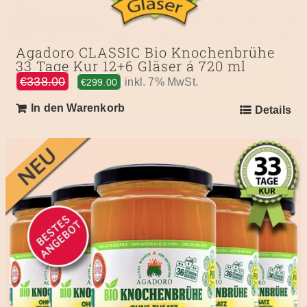
Agadoro CLASSIC Bio Knochenbrühe
33 Tage Kur 12+6 Gläser á 720 ml
Ursprünglicher
Aktueller
€
338.00
inkl. 7% MwSt.
€
299.00
Preis
Preis
In den Warenkorb
Details
war:
ist:
€338.00
€299.00.